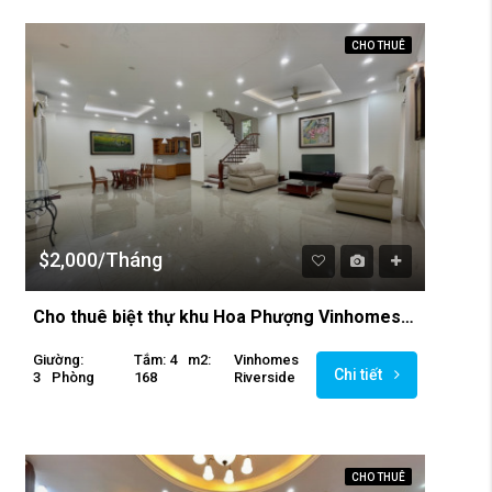
CHO THUÊ
$2,000/Tháng
Cho thuê biệt thự khu Hoa Phượng Vinhomes Riverside
Giường:
Tắm: 4
M2:
Vinhomes
Chi tiết
3
Phòng
168
Riverside
CHO THUÊ