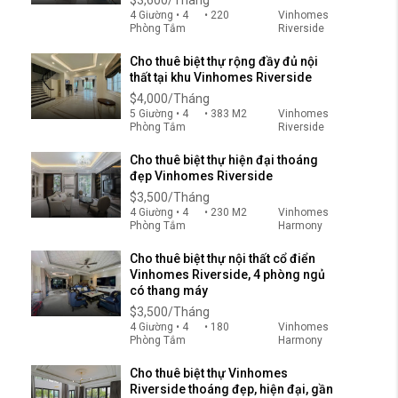
4 Giường • 4
• 220
Vinhomes
Phòng Tắm
Riverside
Cho thuê biệt thự rộng đầy đủ nội
thất tại khu Vinhomes Riverside
$4,000/Tháng
5 Giường • 4
• 383 M2
Vinhomes
Phòng Tắm
Riverside
Cho thuê biệt thự hiện đại thoáng
đẹp Vinhomes Riverside
$3,500/Tháng
4 Giường • 4
• 230 M2
Vinhomes
Phòng Tắm
Harmony
Cho thuê biệt thự nội thất cổ điển
Vinhomes Riverside, 4 phòng ngủ
có thang máy
$3,500/Tháng
4 Giường • 4
• 180
Vinhomes
Phòng Tắm
Harmony
Cho thuê biệt thự Vinhomes
Riverside thoáng đẹp, hiện đại, gần