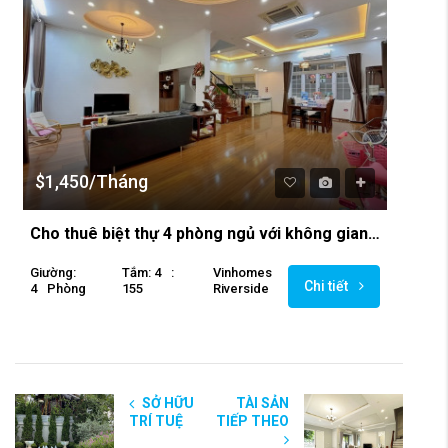
$1,450/Tháng
Cho thuê biệt thự 4 phòng ngủ với không gian thoáng mát tại Vinhomes Riverside
Giường:
Tắm: 4
:
Vinhomes
Chi tiết
4
Phòng
155
Riverside
SỞ HỮU
TÀI SẢN
TRÍ TUỆ
TIẾP THEO