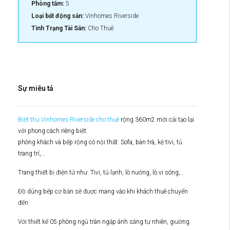
Phòng tắm:
5
Loại bất động sản:
Vinhomes Riverside
Tình Trạng Tài Sản:
Cho Thuê
Sự miêu tả
Biệt thự Vinhomes Riverside cho thuê
rộng 360m2 mới cải tạo lại
với phong cách riêng biệt.
phòng khách và bếp rộng có nội thất: Sofa, bàn trà, kệ tivi, tủ
trang trí,…
Trang thiết bị điện tử như: Tivi, tủ lạnh, lò nướng, lò vi sóng,..
Đồ dùng bếp cơ bản sẽ được mang vào khi khách thuê chuyển
đến
Với thiết kế 05 phòng ngủ tràn ngập ánh sáng tự nhiên, giường