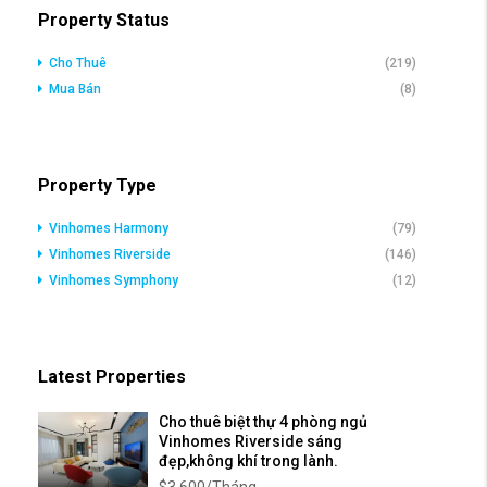
Property Status
Cho Thuê
(219)
Mua Bán
(8)
Property Type
Vinhomes Harmony
(79)
Vinhomes Riverside
(146)
Vinhomes Symphony
(12)
Latest Properties
Cho thuê biệt thự 4 phòng ngủ
Vinhomes Riverside sáng
đẹp,không khí trong lành.
$3,600/Tháng