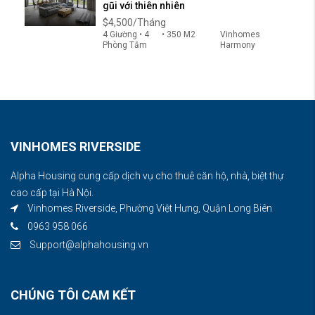
gũi với thiên nhiên
$4,500/Tháng
4 Giường • 4
• 350 M2
Vinhomes
Phòng Tắm
Harmony
VINHOMES RIVERSIDE
Alpha Housing cung cấp dịch vụ cho thuê căn hộ, nhà, biệt thự
cao cấp tại Hà Nội.
Vinhomes Riverside, Phường Việt Hưng, Quận Long Biên
0963 958 066
Support@alphahousing.vn
CHÚNG TÔI CAM KẾT