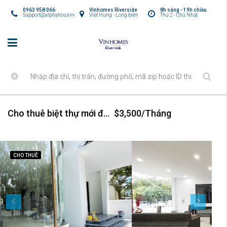
0963 958 066
Vinhomes Riverside
8h sáng - 19h chiều
Support@alphahousing.vn
Việt Hưng - Long biên
Thứ 2 - Chủ Nhật
Cho thuê biệt thự mới đẹp tại Vinhomes Riverside
$3,500/Tháng
CHO THUÊ