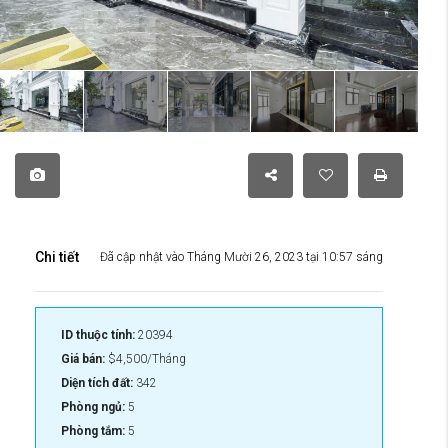
Chi tiết
Đã cập nhật vào Tháng Mười 26, 2023 tại 10:57 sáng
ID thuộc tính:
20394
Giá bán:
$4,500/Tháng
Diện tích đất:
342
Phòng ngủ:
5
Phòng tắm:
5