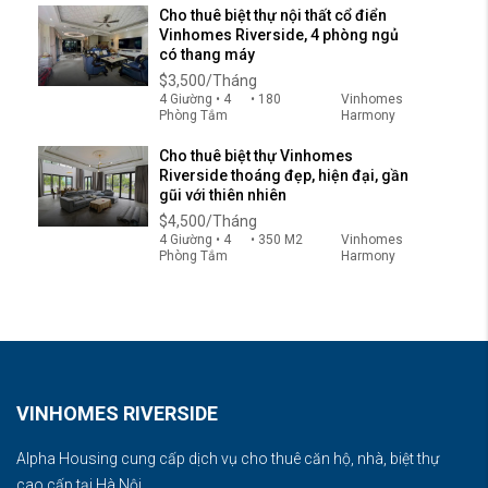
Cho thuê biệt thự nội thất cổ điển
Vinhomes Riverside, 4 phòng ngủ
có thang máy
$3,500/Tháng
4 Giường • 4
• 180
Vinhomes
Phòng Tắm
Harmony
Cho thuê biệt thự Vinhomes
Riverside thoáng đẹp, hiện đại, gần
gũi với thiên nhiên
$4,500/Tháng
4 Giường • 4
• 350 M2
Vinhomes
Phòng Tắm
Harmony
VINHOMES RIVERSIDE
Alpha Housing cung cấp dịch vụ cho thuê căn hộ, nhà, biệt thự
cao cấp tại Hà Nội.