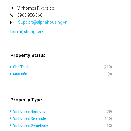
Vinhomes Riverside
0963 958 066
Support@alphahousing.vn
Liên hệ chúng tôi
Property Status
Cho Thuê
(219)
Mua Bán
(8)
Property Type
Vinhomes Harmony
(79)
Vinhomes Riverside
(146)
Vinhomes Symphony
(12)