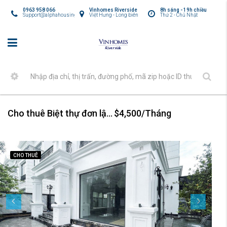
0963 958 066
Vinhomes Riverside
8h sáng - 19h chiều
Support@alphahousing.vn
Việt Hưng - Long biên
Thứ 2 - Chủ Nhật
Cho thuê Biệt thự đơn lập Vinhomes Riverside Nguyệt Quế 5PN, có bể bơi, thang máy.
$4,500/Tháng
CHO THUÊ