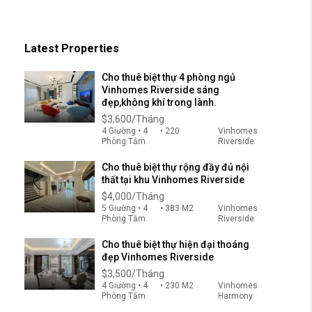
Latest Properties
Cho thuê biệt thự 4 phòng ngủ
Vinhomes Riverside sáng
đẹp,không khí trong lành.
$3,600/Tháng
4 Giường • 4
• 220
Vinhomes
Phòng Tắm
Riverside
Cho thuê biệt thự rộng đầy đủ nội
thất tại khu Vinhomes Riverside
$4,000/Tháng
5 Giường • 4
• 383 M2
Vinhomes
Phòng Tắm
Riverside
Cho thuê biệt thự hiện đại thoáng
đẹp Vinhomes Riverside
$3,500/Tháng
4 Giường • 4
• 230 M2
Vinhomes
Phòng Tắm
Harmony