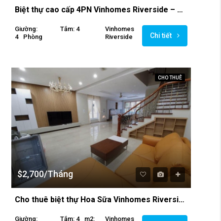
Biệt thự cao cấp 4PN Vinhomes Riverside – Anh Đào cho thuê
Giường:
Tắm: 4
Vinhomes
Chi tiết
4
Phòng
Riverside
CHO THUÊ
$2,700/Tháng
Cho thuê biệt thự Hoa Sữa Vinhomes Riverside
Giường:
Tắm: 4
M2:
Vinhomes