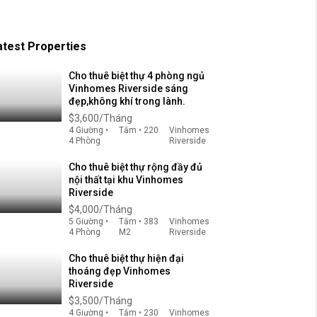
atest Properties
Cho thuê biệt thự 4 phòng ngủ
Vinhomes Riverside sáng
đẹp,không khí trong lành.
$3,600/Tháng
4 Giường •
Tắm • 220
Vinhomes
4 Phòng
Riverside
Cho thuê biệt thự rộng đầy đủ
nội thất tại khu Vinhomes
Riverside
$4,000/Tháng
5 Giường •
Tắm • 383
Vinhomes
4 Phòng
M2
Riverside
Cho thuê biệt thự hiện đại
thoáng đẹp Vinhomes
Riverside
$3,500/Tháng
4 Giường •
Tắm • 230
Vinhomes