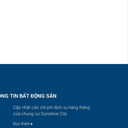
NG TIN BẤT ĐỘNG SẢN
Cập nhật các chi phí dịch vụ hàng tháng
của chung cư Sunshine City
Đọc thêm