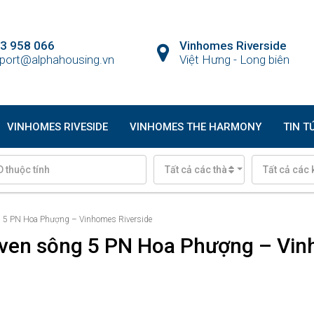
3 958 066
Vinhomes Riverside
port@alphahousing.vn
Việt Hưng - Long biên
VINHOMES RIVESIDE
VINHOMES THE HARMONY
TIN T
Tất cả các thành phố
Tất cả các 
ng 5 PN Hoa Phượng – Vinhomes Riverside
p ven sông 5 PN Hoa Phượng – Vi