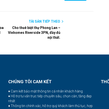
TÀI SẢN TIẾP THEO
Hoa
Cho thuê biệt thự Phong Lan –
1
Vinhomes Riverside 3PN, đầy đủ
nội thất.
CHÚNG TÔI CAM KẾT
THÔ
♦ Cam kết bảo mật thông tin cá nhân khách hàng
♦ Hỗ trợ tư vấn trực tiếp chuyên sâu, chọn căn, tầng đẹp
nhất
♦ Thông tin chính xác, hỗ trợ quý khách làm thủ tục, hợp