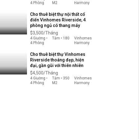
4 Phòng
M2
Harmony
Cho thuê biệt thự nội thất cổ
điển Vinhomes Riverside, 4
phòng ngủ có thang máy
$3,500/Tháng
4 Giường •
Tắm • 180
Vinhomes
4 Phòng
Harmony
Cho thuê biệt thự Vinhomes
Riverside thoáng đẹp, hiện
đại, gần gũi với thiên nhiên
$4,500/Tháng
4 Giường •
Tắm • 350
Vinhomes
4 Phòng
M2
Harmony