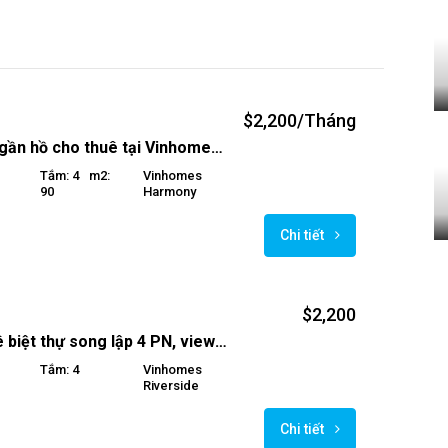
$2,200/Tháng
Biệt thự gần hồ cho thuê tại Vinhomes Harmony
Tắm: 4
M2:
Vinhomes
90
Harmony
Chi tiết
$2,200
Cho thuê biệt thự song lập 4 PN, view sông tại Vinhomes Riverside Hoa Lan.
Tắm: 4
Vinhomes
Riverside
Chi tiết