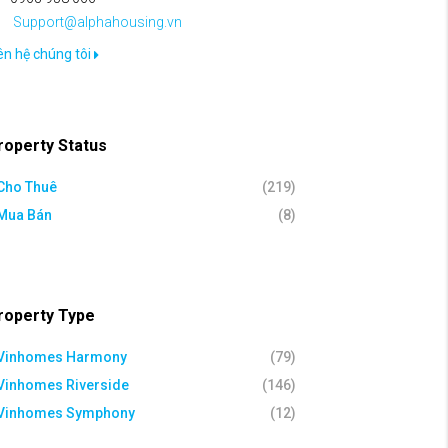
Support@alphahousing.vn
ên hệ chúng tôi
roperty Status
Cho Thuê
(219)
Mua Bán
(8)
roperty Type
Vinhomes Harmony
(79)
Vinhomes Riverside
(146)
Vinhomes Symphony
(12)