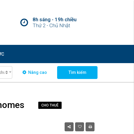
8h sáng - 19h chiều
Thứ 2 - Chủ Nhật
ỨC
khu vực
Nâng cao
Tìm kiếm
nhomes
CHO THUÊ