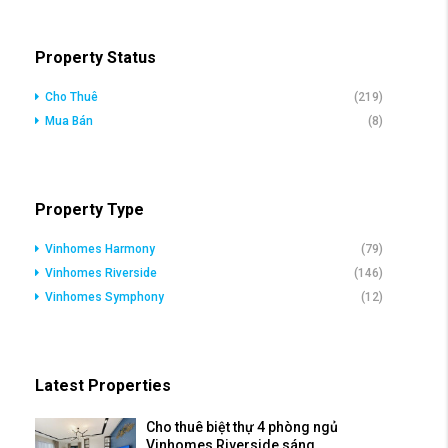
Property Status
Cho Thuê
(219)
Mua Bán
(8)
Property Type
Vinhomes Harmony
(79)
Vinhomes Riverside
(146)
Vinhomes Symphony
(12)
Latest Properties
Cho thuê biệt thự 4 phòng ngủ
Vinhomes Riverside sáng