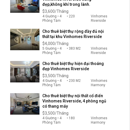
đẹp,không khí trong lành.
$3,600/Tháng
4 Giường • 4
• 220
Vinhomes
Phòng Tắm
Riverside
Cho thuê biệt thự rộng đầy đủ nội
thất tại khu Vinhomes Riverside
$4,000/Tháng
5 Giường • 4
• 383 M2
Vinhomes
Phòng Tắm
Riverside
Cho thuê biệt thự hiện đại thoáng
đẹp Vinhomes Riverside
$3,500/Tháng
4 Giường • 4
• 230 M2
Vinhomes
Phòng Tắm
Harmony
Cho thuê biệt thự nội thất cổ điển
Vinhomes Riverside, 4 phòng ngủ
có thang máy
$3,500/Tháng
4 Giường • 4
• 180
Vinhomes
Phòng Tắm
Harmony