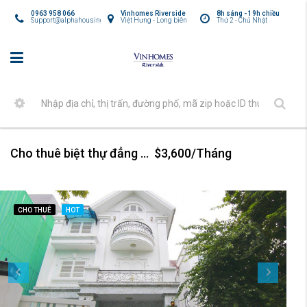
0963 958 066
Vinhomes Riverside
8h sáng - 19h chiều
Support@alphahousing.vn
Việt Hưng - Long biên
Thứ 2 - Chủ Nhật
Cho thuê biệt thự đẳng cấp tại Vinhomes Riverside
$3,600/Tháng
CHO THUÊ
HOT