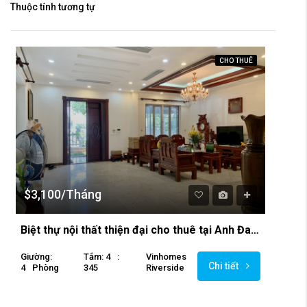
Thuộc tính tương tự
CHO THUÊ
$3,100/Tháng
Biệt thự nội thất thiện đại cho thuê tại Anh Đao Vinhomes Riverside
Giường:
Tắm: 4
:
Vinhomes
Chi tiết
4
Phòng
345
Riverside