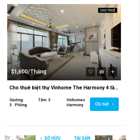
CHO THUÊ
$1,600/Tháng
Cho thuê biệt thự Vinhome The Harmony 4 tầng với đầy đủ không gian riêng
Giường:
Tắm: 3
Vinhomes
Chi tiết
3
Phòng
Harmony
SỞ HỮU
TÀI SẢN