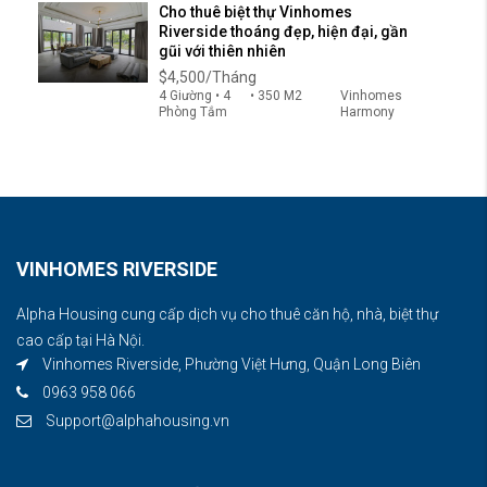
Cho thuê biệt thự Vinhomes
Riverside thoáng đẹp, hiện đại, gần
gũi với thiên nhiên
$4,500/Tháng
4 Giường • 4
• 350 M2
Vinhomes
Phòng Tắm
Harmony
VINHOMES RIVERSIDE
Alpha Housing cung cấp dịch vụ cho thuê căn hộ, nhà, biệt thự
cao cấp tại Hà Nội.
Vinhomes Riverside, Phường Việt Hưng, Quận Long Biên
0963 958 066
Support@alphahousing.vn