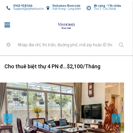
0963 958 066
Vinhomes Riverside
8h sáng - 19h chiều
Support@alphahousing.vn
Việt Hưng - Long biên
Thứ 2 - Chủ Nhật
Cho thuê biệt thự 4 PN đầy đủ tiện nghi tại Vinhomes The Harmony
$2,100/Tháng