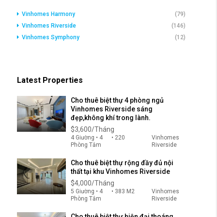
Vinhomes Harmony
(79)
Vinhomes Riverside
(146)
Vinhomes Symphony
(12)
Latest Properties
Cho thuê biệt thự 4 phòng ngủ
Vinhomes Riverside sáng
đẹp,không khí trong lành.
$3,600/Tháng
4 Giường • 4
• 220
Vinhomes
Phòng Tắm
Riverside
Cho thuê biệt thự rộng đầy đủ nội
thất tại khu Vinhomes Riverside
$4,000/Tháng
5 Giường • 4
• 383 M2
Vinhomes
Phòng Tắm
Riverside
Cho thuê biệt thự hiện đại thoáng