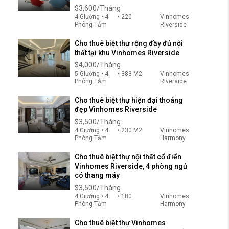
$3,600/Tháng
4 Giường • 4
• 220
Vinhomes
Phòng Tắm
Riverside
Cho thuê biệt thự rộng đầy đủ nội
thất tại khu Vinhomes Riverside
$4,000/Tháng
5 Giường • 4
• 383 M2
Vinhomes
Phòng Tắm
Riverside
Cho thuê biệt thự hiện đại thoáng
đẹp Vinhomes Riverside
$3,500/Tháng
4 Giường • 4
• 230 M2
Vinhomes
Phòng Tắm
Harmony
Cho thuê biệt thự nội thất cổ điển
Vinhomes Riverside, 4 phòng ngủ
có thang máy
$3,500/Tháng
4 Giường • 4
• 180
Vinhomes
Phòng Tắm
Harmony
Cho thuê biệt thự Vinhomes