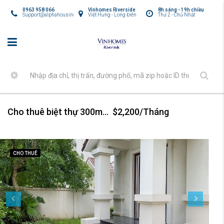
0963 958 066
Vinhomes Riverside
8h sáng - 19h chiều
Support@alphahousing.vn
Việt Hưng - Long biên
Thứ 2 - Chủ Nhật
Cho thuê biệt thự 300m2 tại Vinhomes Riverside – Hoa Sữa
$2,200/Tháng
CHO THUÊ