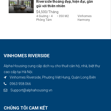
Riverside thoáng đẹp, hiện đại, gần
gũi với thiên nhiên
$4,500/Tháng
4 Giường • 4
• 350 M2
Vinhomes
Phòng Tắm
Harmony
VINHOMES RIVERSIDE
Alpha Housing cung cấp dịch vụ cho thuê căn hộ, nhà, biệt thự
cao cấp tại Hà Nội.
Vinhomes Riverside, Phường Việt Hưng, Quận Long Biên
0963 958 066
Support@alphahousing.vn
CHÚNG TÔI CAM KẾT