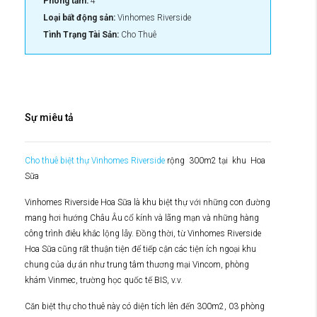
Phòng tắm:
4
Loại bất động sản:
Vinhomes Riverside
Tình Trạng Tài Sản:
Cho Thuê
Sự miêu tả
Cho thuê biệt thự Vinhomes Riverside
rộng 300m2 tại khu Hoa
Sữa
Vinhomes Riverside Hoa Sữa là khu biệt thự với những con đường
mang hơi hướng Châu Âu cổ kính và lãng mạn và những hàng
công trình điêu khắc lộng lẫy. Đồng thời, từ Vinhomes Riverside
Hoa Sữa cũng rất thuận tiện để tiếp cận các tiện ích ngoại khu
chung của dự án như trung tâm thương mại Vincom, phòng
khám Vinmec, trường học quốc tế BIS, v.v.
Căn biệt thự cho thuê này có diện tích lên đến 300m2, 03 phòng