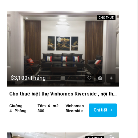
CHO THUÊ
$3,100/Tháng
Cho thuê biệt thự Vinhomes Riverside , nội thất sang trọng
Giường:
Tắm: 4
M2:
Vinhomes
Chi tiết
4
Phòng
300
Riverside