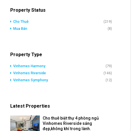
Property Status
Cho Thuê
(219)
Mua Bán
(8)
Property Type
Vinhomes Harmony
(79)
Vinhomes Riverside
(146)
Vinhomes Symphony
(12)
Latest Properties
Cho thuê biệt thự 4 phòng ngủ
Vinhomes Riverside sáng
đẹp,không khí trong lành.