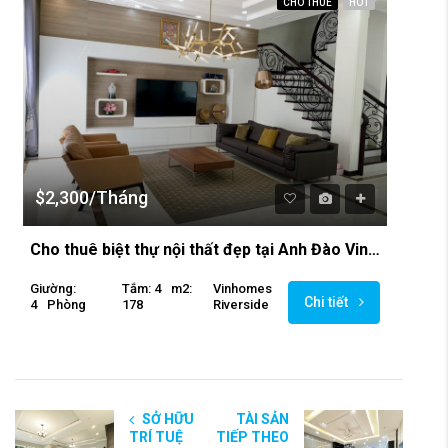
CHO THUÊ
HOT
$2,300/Tháng
Cho thuê biệt thự nội thất đẹp tại Anh Đào Vinhomes Riverside
Giường:
Tắm: 4
M2:
Vinhomes
Chi tiết
4
Phòng
178
Riverside
SỞ HỮU
TÀI SẢN
TRÍ TUỆ
TIẾP THEO