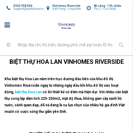
0963 958 066
Vinhomes Riverside
8h sáng - 19h chiều
Support@alphahousing.vn
Việt Hưng - Long biên
Thứ 2 - Chủ Nhật
BIỆT THỰ HOA LAN VINHOMES RIVERSIDE
Khu biệt thự Hoa Lan nằm trên trục đường đầu tiên của khu đô thị
Vinhomes Riverside ngay từ những ngày đầu khi khu đô thị vào hoạt
động,
biệt thự Hoa Lan
có lối thiết kế cổ điển mà hiện đại. Với nhiều căn biệt
thự song lập diện tích 225-250m2, mật độ thưa, không gian cây xanh hồ
nước, cảnh quan đẹp, đã và đang là sự lựa chọn của nhiều hộ gia đình Việt
muốn có cuộc sống thư giãn yên tĩnh.