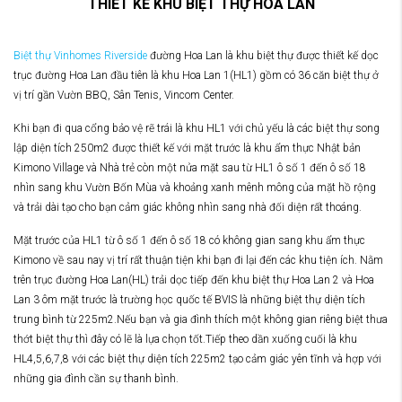
THIẾT KẾ KHU BIỆT THỰ HOA LAN
Biệt thự Vinhomes Riverside
đường Hoa Lan là khu biệt thự được thiết kế dọc
trục đường Hoa Lan đầu tiên là khu Hoa Lan 1(HL1) gồm có 36 căn biệt thự ở
vị trí gần Vườn BBQ, Sân Tenis, Vincom Center.
Khi bạn đi qua cổng bảo vệ rẽ trái là khu HL1 với chủ yếu là các biệt thự song
lập diện tích 250m2 được thiết kế với mặt trước là khu ẩm thực Nhật bản
Kimono Village và Nhà trẻ còn một nửa mặt sau từ HL1 ô số 1 đến ô số 18
nhìn sang khu Vườn Bốn Mùa và khoảng xanh mênh mông của mặt hồ rộng
và trải dài tạo cho bạn cảm giác không nhìn sang nhà đối diện rất thoáng.
Mặt trước của HL1 từ ô số 1 đến ô số 18 có không gian sang khu ẩm thực
Kimono về sau nay vị trí rất thuận tiện khi bạn đi lại đến các khu tiện ích. Nằm
trên trục đường Hoa Lan(HL) trải dọc tiếp đến khu biệt thự Hoa Lan 2 và Hoa
Lan 3 ôm mặt trước là trường học quốc tế BVIS là những biệt thự diện tích
trung bình từ 225m2.Nếu bạn và gia đình thích một không gian riêng biệt thưa
thớt biệt thự thì đây có lẽ là lựa chọn tốt.Tiếp theo dần xuống cuối là khu
HL4,5,6,7,8 với các biệt thự diện tích 225m2 tạo cảm giác yên tĩnh và hợp với
những gia đình cần sự thanh bình.